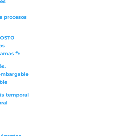
res
os procesos
GOSTO
os
 amas 🐾
és.
nembargable
ble
ís temporal
ral