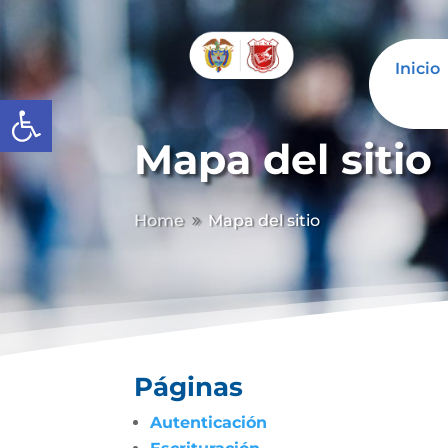
Inicio
Abrir barra de herramientas
Mapa del sitio
Home
Mapa del sitio
9
Páginas
Autenticación