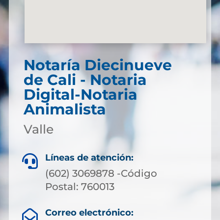
Notaría Diecinueve
de Cali - Notaria
Digital-Notaria
Animalista
Valle
Líneas de atención:

(602) 3069878 -Código
Postal: 760013
Correo electrónico:
