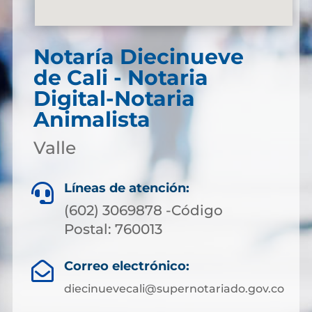
Notaría Diecinueve
de Cali - Notaria
Digital-Notaria
Animalista
Valle
Líneas de atención:

(602) 3069878 -Código
Postal: 760013
Correo electrónico:

diecinuevecali@supernotariado.gov.co