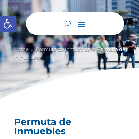
Abrir barra de herramientas
Home
Permuta de Inmuebles
Permuta de
9
9
Inmuebles
Permuta de
Inmuebles