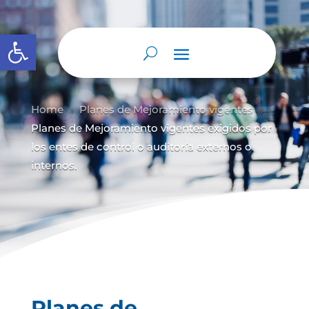
Abrir barra de herramientas
Home
Planes de Mejoramiento vigentes
9
9
Planes de Mejoramiento vigentes exigidos por
los entes de control o auditoría externos o
internos.
Planes de