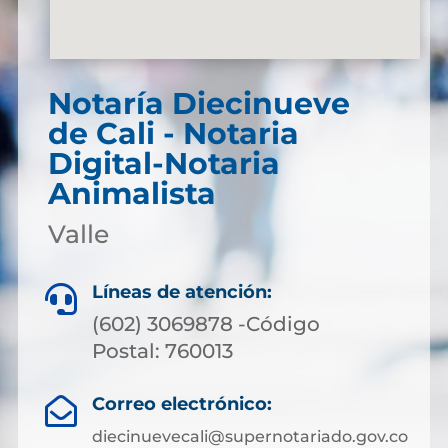
Notaría Diecinueve
de Cali - Notaria
Digital-Notaria
Animalista
Valle
Líneas de atención:

(602) 3069878 -Código
Postal: 760013
Correo electrónico:

diecinuevecali@supernotariado.gov.co