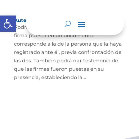
Abrir barra de herramientas
Autenticación de Firma
Podrá dar testimonio escrito de que la
firma puesta en un documento
corresponde a la de la persona que la haya
registrado ante él, previa confrontación de
las dos. También podrá dar testimonio de
que las firmas fueron puestas en su
presencia, estableciendo la...