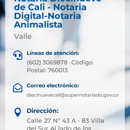
de Cali - Notaria
Digital-Notaria
Animalista
Valle
Líneas de atención:

(602) 3069878 -Código
Postal: 760013
Correo electrónico:

diecinuevecali@supernotariado.gov.co
Dirección:

Calle 27 N° 43 A - 83 Villa
del Sur Al lado de los