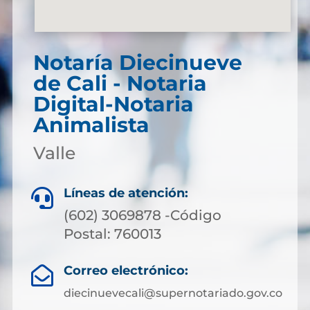
Notaría Diecinueve
de Cali - Notaria
Digital-Notaria
Animalista
Valle
Líneas de atención:

(602) 3069878 -Código
Postal: 760013
Correo electrónico:

diecinuevecali@supernotariado.gov.co