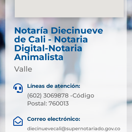
Notaría Diecinueve
de Cali - Notaria
Digital-Notaria
Animalista
Valle
Líneas de atención:

(602) 3069878 -Código
Postal: 760013
Correo electrónico:

diecinuevecali@supernotariado.gov.co