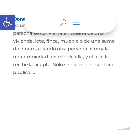
Abrir barra de herramientas
Donación
Es uno de los contratos cuyo fin es que una
persona se convierta en dueña de una
vivienda, lote, finca, mueble o de una suma
de dinero, cuando otra persona le regala
una propiedad o parte de ella, y el que la
recibe la acepta. Sólo se hace por escritura
pública,...