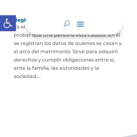
Abrir barra de herramientas
Registro Civil de Matrimonio
Es el documento público necesario para
probar que una persona está casada. En él
se registran los datos de quienes se casan y
el acto del matrimonio. Sirve para adquirir
derechos y cumplir obligaciones entre sí,
ante la familia, las autoridades y la
sociedad....