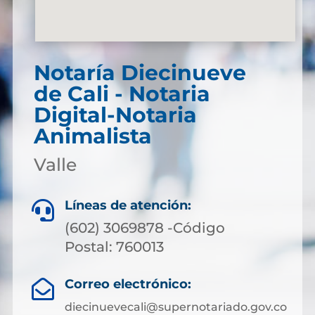
Notaría Diecinueve
de Cali - Notaria
Digital-Notaria
Animalista
Valle
Líneas de atención:

(602) 3069878 -Código
Postal: 760013
Correo electrónico:

diecinuevecali@supernotariado.gov.co