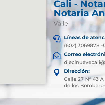
Cali - Nota
Notaria An
Valle
Líneas de atenc

(602) 3069878 -
Correo electrón

diecinuevecali@
Dirección:

Calle 27 N° 43 A 
de los Bomberos