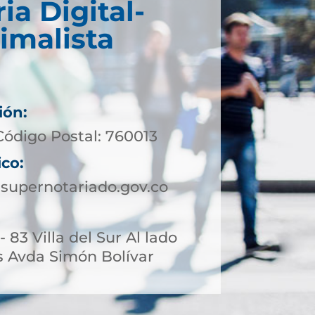
ria Digital-
imalista
ión:
Código Postal: 760013
ico:
supernotariado.gov.co
- 83 Villa del Sur Al lado
 Avda Simón Bolívar