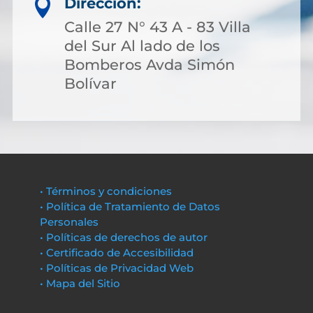
Dirección:

Calle 27 N° 43 A - 83 Villa
del Sur Al lado de los
Bomberos Avda Simón
Bolívar
• Términos y condiciones
• Política de Tratamiento de Datos
Personales
• Políticas de derechos de autor
• Certificado de Accesibilidad
• Políticas de Privacidad Web
• Mapa del Sitio