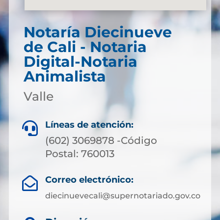
Notaría Diecinueve
de Cali - Notaria
Digital-Notaria
Animalista
Valle
Líneas de atención:

(602) 3069878 -Código
Postal: 760013
Correo electrónico:

diecinuevecali@supernotariado.gov.co