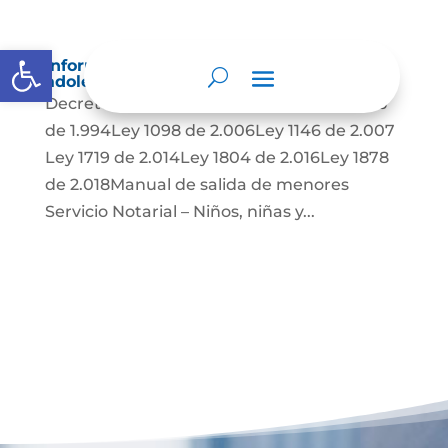
Abrir barra de herramientas
Información para niños, niñas y
adolescentes
Decreto 860 de 2010 Ley 12 de 1.991 Ley 115
de 1.994Ley 1098 de 2.006Ley 1146 de 2.007
Ley 1719 de 2.014Ley 1804 de 2.016Ley 1878
de 2.018Manual de salida de menores
Servicio Notarial – Niños, niñas y...