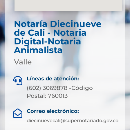
Notaría Diecinueve
de Cali - Notaria
Digital-Notaria
Animalista
Valle
Líneas de atención:

(602) 3069878 -Código
Postal: 760013
Correo electrónico:

diecinuevecali@supernotariado.gov.co