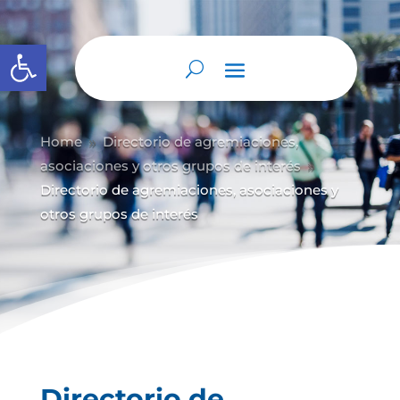
Abrir barra de herramientas
Home
Directorio de agremiaciones,
9
asociaciones y otros grupos de interés
9
Directorio de agremiaciones, asociaciones y
otros grupos de interés
Directorio de