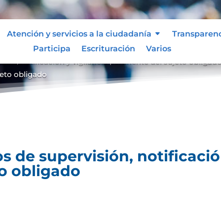
Atención y servicios a la ciudadanía
Transparen
Participa
Escrituración
Varios
ón, notificación y vigilancia pertinente del sujeto obligad
ujeto obligado
 de supervisión, notificación
to obligado