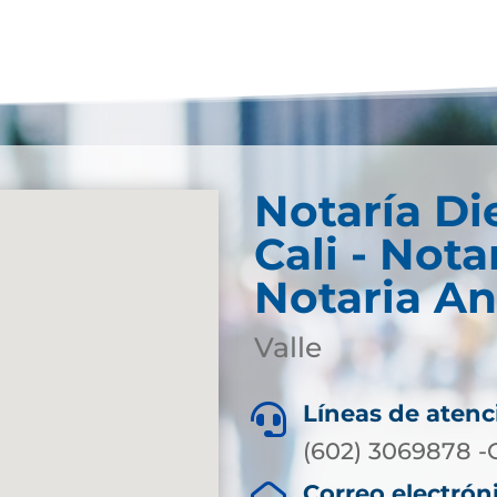
Notaría Di
Cali - Nota
Notaria An
Valle
Líneas de atenc

(602) 3069878 -
Correo electrón