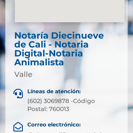
Notaría Diecinueve
de Cali - Notaria
Digital-Notaria
Animalista
Valle
Líneas de atención:

(602) 3069878 -Código
Postal: 760013
Correo electrónico:
