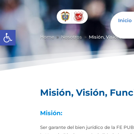
Inicio
Abrir barra de herramientas
Home
Nosotros
Misión, Visión, Fun
9
9
Misión, Visión, Fun
Misión:
Ser garante del bien jurídico de la FE PU