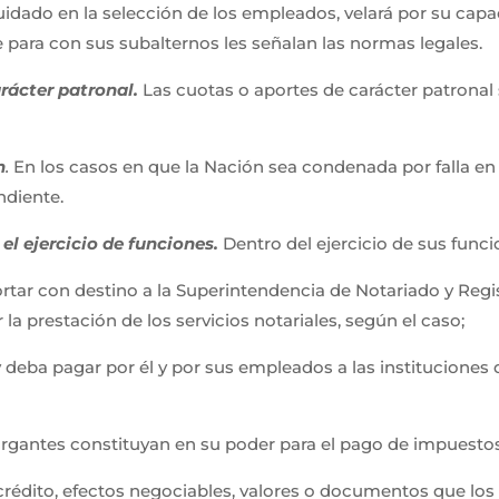
 cuidado en la selección de los empleados, velará por su ca
e para con sus subalternos les señalan las normas legales.
rácter patronal.
Las cuotas o aportes de carácter patronal
n
.
En los casos en que la Nación sea condenada por falla en l
ondiente.
el ejercicio de funciones.
Dentro del ejercicio de sus func
tar con destino a la Superintendencia de Notariado y Regis
la prestación de los servicios notariales, según el caso;
ey deba pagar por él y por sus empleados a las institucione
torgantes constituyan en su poder para el pago de impuesto
e crédito, efectos negociables, valores o documentos que lo