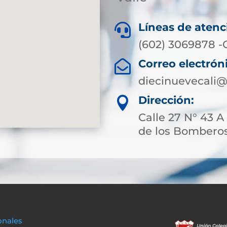
Líneas de atenc

(602) 3069878 -
Correo electrón

diecinuevecali@
Dirección:

Calle 27 N° 43 A 
de los Bomberos
onales