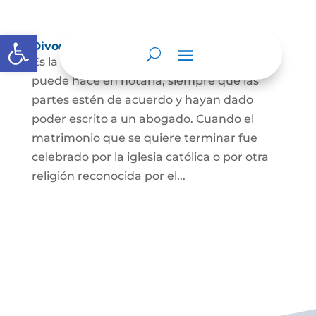
Abrir barra de herramientas
Divorcio
Es la terminación del Matrimonio Civil y se
puede hace en notaría, siempre que las
partes estén de acuerdo y hayan dado
poder escrito a un abogado. Cuando el
matrimonio que se quiere terminar fue
celebrado por la iglesia católica o por otra
religión reconocida por el...