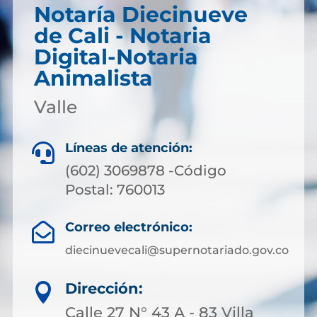
Notaría Diecinueve
de Cali - Notaria
Digital-Notaria
Animalista
Valle
Líneas de atención:

(602) 3069878 -Código
Postal: 760013
Correo electrónico:

diecinuevecali@supernotariado.gov.co
Dirección:

Calle 27 N° 43 A - 83 Villa