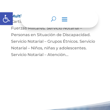
Abrir barra de herramientas
Multimedia
Cartilla para niños Servicio Notarial –
Fuerzas Militares. Servicio Notarial –
Personas en Situación de Discapacidad.
Servicio Notarial – Grupos Étnicos. Servicio
Notarial – Niños, niñas y adolescentes.
Servicio Notarial – Atención...