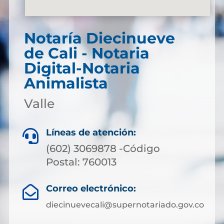
Notaría Diecinueve
de Cali - Notaria
Digital-Notaria
Animalista
Valle
Líneas de atención:

(602) 3069878 -Código
Postal: 760013
Correo electrónico:

diecinuevecali@supernotariado.gov.co