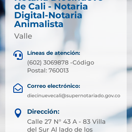
de Cali - Notaria
Digital-Notaria
Animalista
Valle
Líneas de atención:

(602) 3069878 -Código
Postal: 760013
Correo electrónico:

diecinuevecali@supernotariado.gov.co
Dirección:

Calle 27 N° 43 A - 83 Villa
del Sur Al lado de los