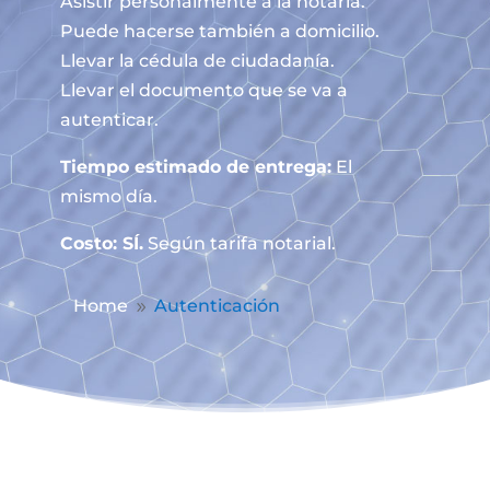
Asistir personalmente a la notaría.
Puede hacerse también a domicilio.
Llevar la cédula de ciudadanía.
Llevar el documento que se va a
autenticar.
Tiempo estimado de entrega:
El
mismo día.
Costo: SÍ.
Según tarifa notarial.
Home
Autenticación
9