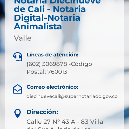
Notaría Diecinueve
de Cali - Notaria
Digital-Notaria
Animalista
Valle
Líneas de atención:

(602) 3069878 -Código
Postal: 760013
Correo electrónico:

diecinuevecali@supernotariado.gov.co
Dirección:

Calle 27 N° 43 A - 83 Villa