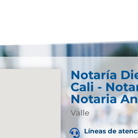
Notaría Di
Cali - Nota
Notaria An
Valle
Líneas de atenc
