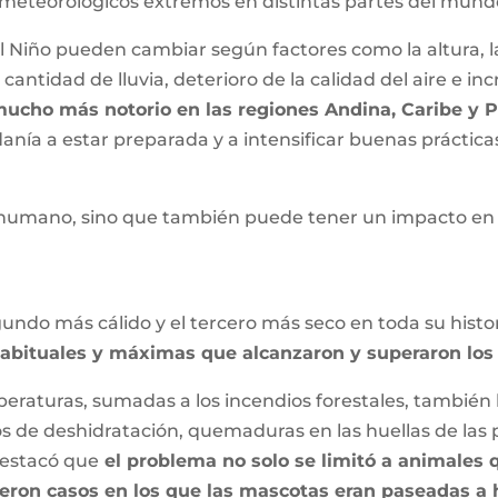
 meteorológicos extremos en distintas partes del mund
 Niño pueden cambiar según factores como la altura, l
cantidad de lluvia, deterioro de la calidad del aire e i
mucho más notorio en las regiones Andina, Caribe y P
anía a estar preparada y a intensificar buenas práctica
r humano, sino que también puede tener un impacto en 
gundo más cálido y el tercero más seco en toda su histo
habituales y máximas que alcanzaron y superaron los
mperaturas, sumadas a los incendios forestales, también ll
de deshidratación, quemaduras en las huellas de las pa
destacó que
el problema no solo se limitó a animales
bieron casos en los que las mascotas eran paseadas a